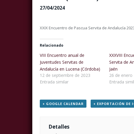
27/04/2024
XXIX Encuentro de Pascua Servita de Andalucía 202
Relacionado
VIII Encuentro anual de
XXXVIII Encu
Juventudes Servitas de
Servita de A
Andalucía en Lucena (Córdoba)
Jaén
12 de septiembre de 2023
26 de enero
Entrada similar
Entrada simil
+ GOOGLE CALENDAR
+ EXPORTACIÓN DE I
Detalles