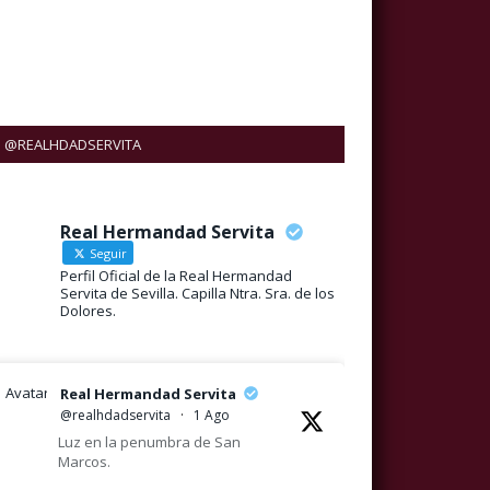
@REALHDADSERVITA
Real Hermandad Servita
Seguir
Perfil Oficial de la Real Hermandad
Servita de Sevilla. Capilla Ntra. Sra. de los
Dolores.
Avatar
Real Hermandad Servita
@realhdadservita
·
1 Ago
Luz en la penumbra de San
Marcos.