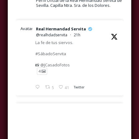
Perfil Oficial de la Real Hermandad Servita de
Sevilla. Capilla Ntra. Sra. de los Dolores.
Avatar
Real Hermandad Servita
@realhdadservita
·
21h
La fe de tus siervos.
#SábadoServita
📸 @JCasadoFotos
4
5
41
Twitter
Avatar
Real Hermandad Servita
@realhdadservita
·
1 Ago
Luz en la penumbra de San Marcos.
Real, Ilustre y Venerable Hermandad de
Nazarenos y Primitiva Cofradía Servita de
#SábadoServita