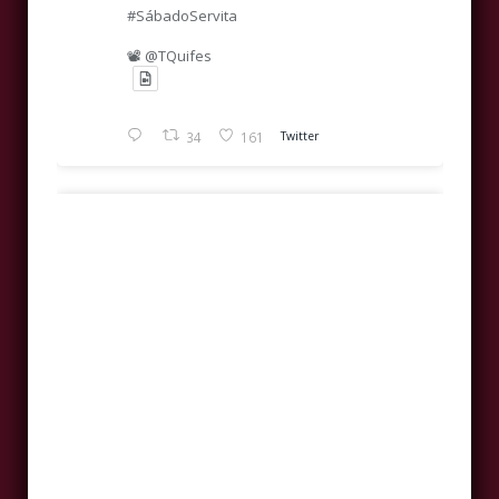
#SábadoServita
📽️ @TQuifes
34
161
Twitter
Avatar
Real Hermandad Servita
@realhdadservita
·
25 Jul
Providencia antes los Dolores del
Real, Ilustre y Venerable Hermandad de
mundo.
Nazarenos y Primitiva Cofradía Servita de
#SábadoServita
Nuestra Señora de los Dolores, Santísimo
Cristo de la Providencia, María Santísima de
la Soledad y San Marcos Evangelista.
8
69
Twitter
Copyright © Real Hermandad de los Servitas.