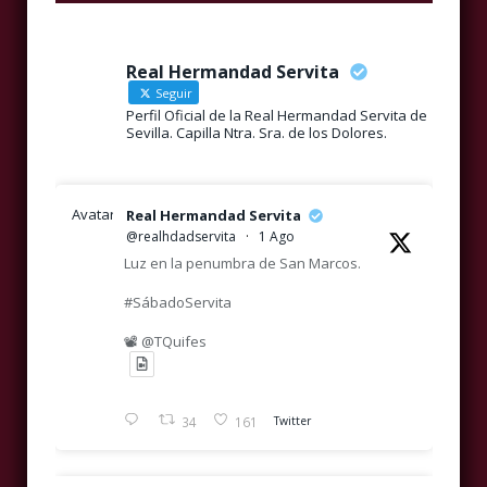
Real Hermandad Servita
Seguir
Perfil Oficial de la Real Hermandad Servita de
Sevilla. Capilla Ntra. Sra. de los Dolores.
Avatar
Real Hermandad Servita
@realhdadservita
·
1 Ago
Luz en la penumbra de San Marcos.
#SábadoServita
📽️ @TQuifes
34
161
Twitter