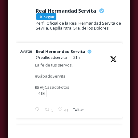
Real Hermandad Servita
Seguir
Perfil Oficial de la Real Hermandad Servita de
Sevilla. Capilla Ntra. Sra. de los Dolores.
Avatar
Real Hermandad Servita
@realhdadservita
·
21h
La fe de tus siervos.
#SábadoServita
📸 @JCasadoFotos
4
5
41
Twitter
Avatar
Real Hermandad Servita