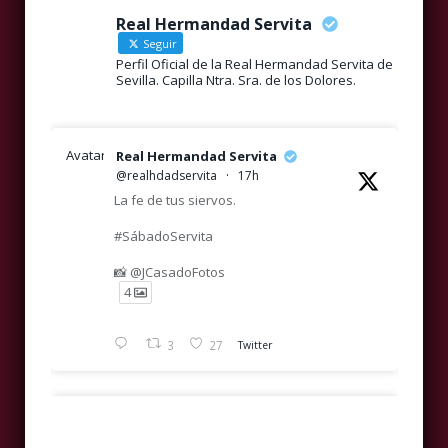
Real Hermandad Servita
Seguir
Perfil Oficial de la Real Hermandad Servita de
Sevilla. Capilla Ntra. Sra. de los Dolores.
Avatar
Real Hermandad Servita
@realhdadservita
·
17h
La fe de tus siervos.
#SábadoServita
📸 @JCasadoFotos
4
3
27
Twitter
Avatar
Real Hermandad Servita
@realhdadservita
·
1 Ago