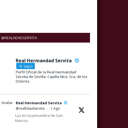
@REALHDADSERVITA
Real Hermandad Servita
Seguir
Perfil Oficial de la Real Hermandad
Servita de Sevilla. Capilla Ntra. Sra. de los
Dolores.
Avatar
Real Hermandad Servita
@realhdadservita
·
1 Ago
Luz en la penumbra de San
Marcos.