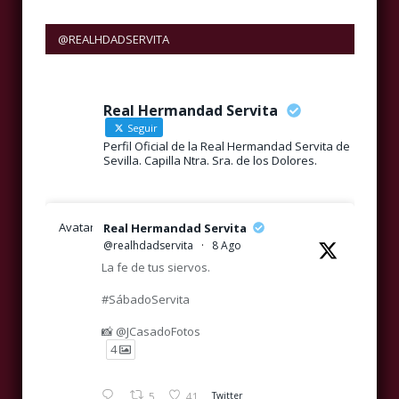
@REALHDADSERVITA
Real Hermandad Servita
Seguir
Perfil Oficial de la Real Hermandad Servita de
Sevilla. Capilla Ntra. Sra. de los Dolores.
Avatar
Real Hermandad Servita
@realhdadservita
·
8 Ago
La fe de tus siervos.
#SábadoServita
📸 @JCasadoFotos
4
5
41
Twitter