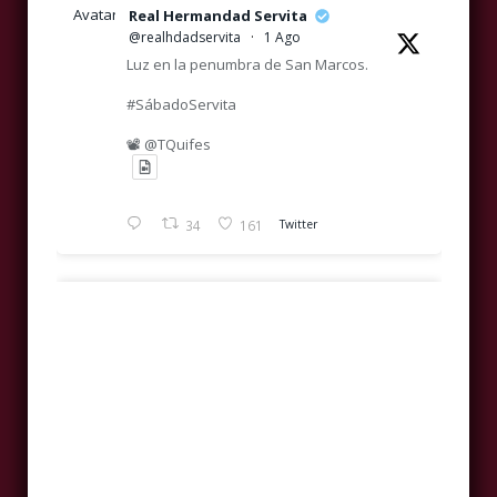
Avatar
Real Hermandad Servita
@realhdadservita
·
1 Ago
Luz en la penumbra de San Marcos.
#SábadoServita
📽️ @TQuifes
34
161
Twitter
Avatar
Real Hermandad Servita
@realhdadservita
·
25 Jul
Providencia antes los Dolores del
Real, Ilustre y Venerable Hermandad de
mundo.
Nazarenos y Primitiva Cofradía Servita de
#SábadoServita
Nuestra Señora de los Dolores, Santísimo
Cristo de la Providencia, María Santísima de
la Soledad y San Marcos Evangelista.