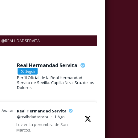
@REALHDADSERVITA
Real Hermandad Servita
Seguir
Perfil Oficial de la Real Hermandad
Servita de Sevilla. Capilla Ntra. Sra. de los
Dolores.
Avatar
Real Hermandad Servita
@realhdadservita
·
1 Ago
Luz en la penumbra de San
Marcos.