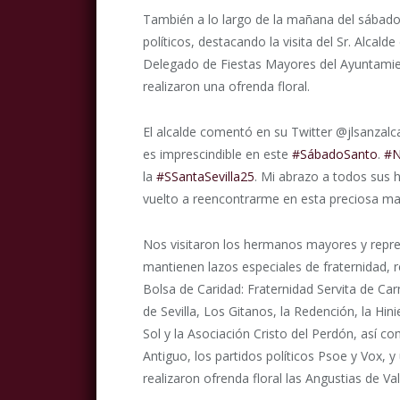
También a lo largo de la mañana del sábado s
políticos, destacando la visita del Sr. Alcal
Delegado de Fiestas Mayores del Ayuntamien
realizaron una ofrenda floral.
El alcalde comentó en su Twitter @jlsanzalcal
es imprescindible en este
#SábadoSanto
.
#N
la
#SSantaSevilla25
. Mi abrazo a todos sus 
vuelto a reencontrarme en esta preciosa m
Nos visitaron los hermanos mayores y repr
mantienen lazos especiales de fraternidad, r
Bolsa de Caridad: Fraternidad Servita de C
de Sevilla, Los Gitanos, la Redención, la Hinie
Sol y la Asociación Cristo del Perdón, así c
Antiguo, los partidos políticos Psoe y Vox, y
realizaron ofrenda floral las Angustias de Val