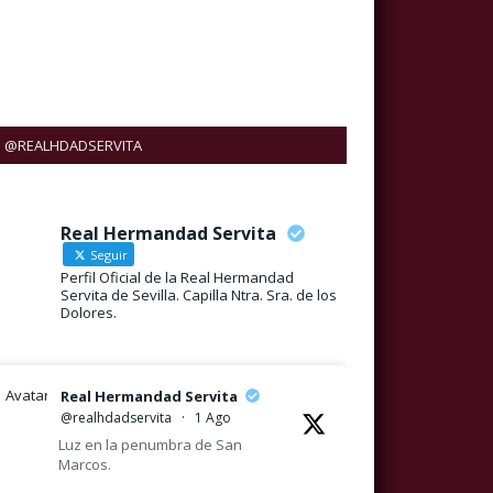
@REALHDADSERVITA
Real Hermandad Servita
Seguir
Perfil Oficial de la Real Hermandad
Servita de Sevilla. Capilla Ntra. Sra. de los
Dolores.
Avatar
Real Hermandad Servita
@realhdadservita
·
1 Ago
Luz en la penumbra de San
Marcos.