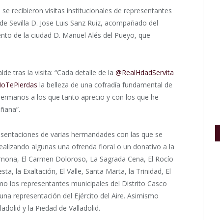
e recibieron visitas institucionales de representantes
de de Sevilla D. Jose Luis Sanz Ruiz, acompañado del
to de la ciudad D. Manuel Alés del Pueyo, que
de tras la visita: “Cada detalle de la
@RealHdadServita
oTePierdas
la belleza de una cofradía fundamental de
hermanos a los que tanto aprecio y con los que he
añana”.
esentaciones de varias hermandades con las que se
ealizando algunas una ofrenda floral o un donativo a la
armona, El Carmen Doloroso, La Sagrada Cena, El Rocío
sta, la Exaltación, El Valle, Santa Marta, la Trinidad, El
omo los representantes municipales del Distrito Casco
 una representación del Ejército del Aire. Asimismo
ladolid y la Piedad de Valladolid.