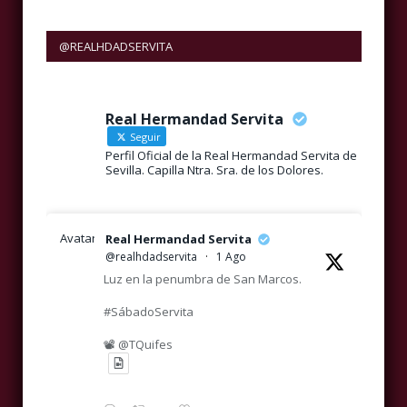
@REALHDADSERVITA
Real Hermandad Servita
Seguir
Perfil Oficial de la Real Hermandad Servita de
Sevilla. Capilla Ntra. Sra. de los Dolores.
Avatar
Real Hermandad Servita
@realhdadservita
·
1 Ago
Luz en la penumbra de San Marcos.
#SábadoServita
📽️ @TQuifes