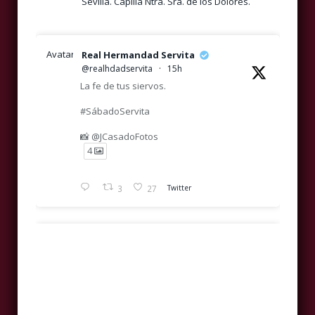
Sevilla. Capilla Ntra. Sra. de los Dolores.
Avatar
Real Hermandad Servita
@realhdadservita
·
15h
La fe de tus siervos.
#SábadoServita
📸 @JCasadoFotos
4
3
27
Twitter
Avatar
Real Hermandad Servita
@realhdadservita
·
1 Ago
Luz en la penumbra de San Marcos.
Real, Ilustre y Venerable Hermandad de
Nazarenos y Primitiva Cofradía Servita de
#SábadoServita