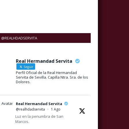
@REALHDADSERVITA
Real Hermandad Servita
Seguir
Perfil Oficial de la Real Hermandad
Servita de Sevilla. Capilla Ntra. Sra. de los
Dolores.
Avatar
Real Hermandad Servita
@realhdadservita
·
1 Ago
Luz en la penumbra de San
Marcos.