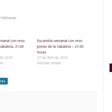
21:00 horas.
emanal con rezo
Eucaristía semanal con rezo
Sabatina, 21:00
previo de la Sabatina – 21:00
horas
de 2026
27 de abril de 2026
ar
Entrada similar
CAL