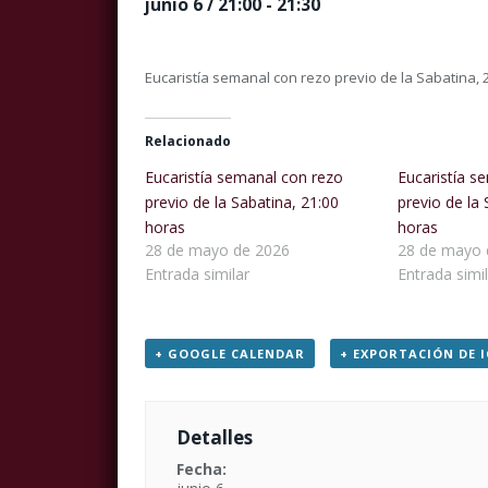
junio 6 / 21:00
-
21:30
Eucaristía semanal con rezo previo de la Sabatina, 
Relacionado
Eucaristía semanal con rezo
Eucaristía s
previo de la Sabatina, 21:00
previo de la 
horas
horas
28 de mayo de 2026
28 de mayo 
Entrada similar
Entrada simil
+ GOOGLE CALENDAR
+ EXPORTACIÓN DE I
Detalles
Fecha: