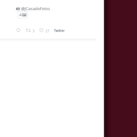
📸 @JCasadoFotos
4
3
27
Twitter
Avatar
Real Hermandad Servita
@realhdadservita
·
1 Ago
Real, Ilustre y Venerable Hermandad de
Luz en la penumbra de San
Marcos.
Nazarenos y Primitiva Cofradía Servita de
Nuestra Señora de los Dolores, Santísimo
#SábadoServita
Cristo de la Providencia, María Santísima
de la Soledad y San Marcos Evangelista.
📽️ @TQuifes
Copyright © Real Hermandad de los Servitas.
34
161
Twitter